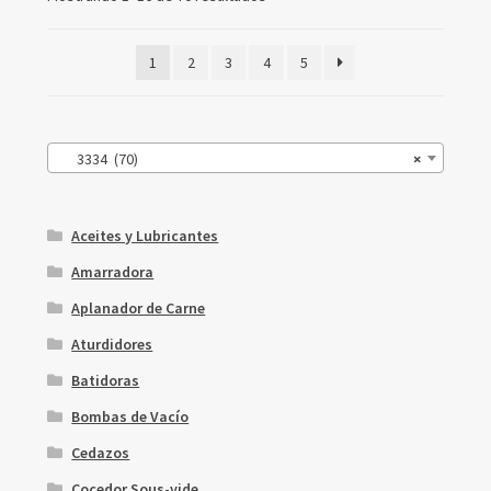
1
2
3
4
5
3334 (70)
×
Aceites y Lubricantes
Amarradora
Aplanador de Carne
Aturdidores
Batidoras
Bombas de Vacío
Cedazos
Cocedor Sous-vide