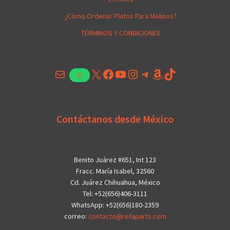
¿Cómo Ordenar Platos Para Molinos?
TÉRMINOS Y CONDICIONES
Correo electrónico
X
Facebook
YouTube
Instagram
Telegram
Amazon
TikTok
WhatsApp
Contáctanos desde México
Benito Juárez #651, Int 123
Fracc. María Isabel, 32560
Cd. Juárez Chihuahua, México
Tel: +52(656)406-3111
WhatsApp: +52(656)180-2359
correo:
contacto@refaparts.com