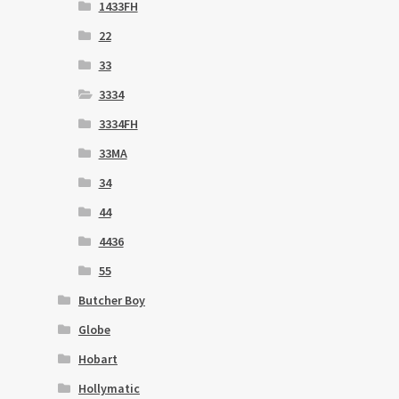
1433FH
22
33
3334
3334FH
33MA
34
44
4436
55
Butcher Boy
Globe
Hobart
Hollymatic