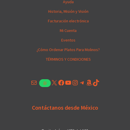
Ayuda
Historia, Misión y Visión
Facturación electrónica
Mi Cuenta
Eventos
¿Cómo Ordenar Platos Para Molinos?
TÉRMINOS Y CONDICIONES
Correo electrónico
X
Facebook
YouTube
Instagram
Telegram
Amazon
TikTok
WhatsApp
Contáctanos desde México