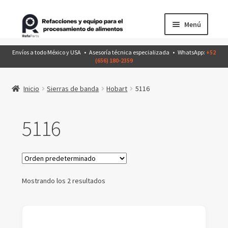
Ir
Ir
Menú
a
al
la
contenido
Inicio
Envíos a todo México y USA • Asesoría técnica especializada • WhatsApp:
+52
navegación
(656) 180-2359
Productos
Inicio
Sierras de banda
Hobart
5116
Expandir
Conócenos
el
5116
menú
Catálogo
hijo
EquiposDeSegunda
Mostrando los 2 resultados
Contáctanos