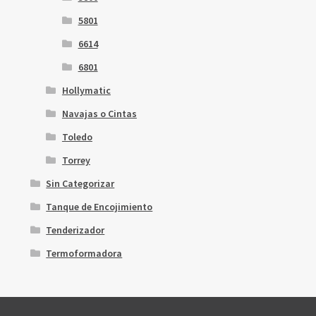
5801
6614
6801
Hollymatic
Navajas o Cintas
Toledo
Torrey
Sin Categorizar
Tanque de Encojimiento
Tenderizador
Termoformadora