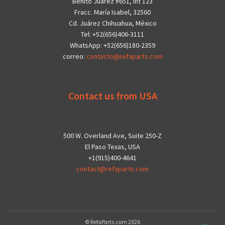
Benito Juárez #651, Int 123
Fracc. María Isabel, 32560
Cd. Juárez Chihuahua, México
Tel: +52(656)406-3111
WhatsApp: +52(656)180-2359
correo:
contacto@refaparts.com
Contact us from USA
500 W. Overland Ave, Suite 250-Z
El Paso Texas, USA
+1(915)400-4641
contact@refaparts.com
© RefaParts.com 2026