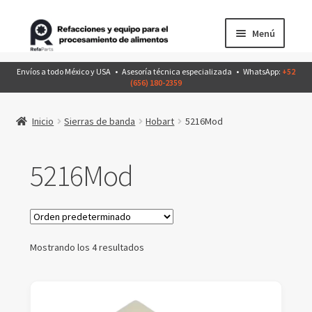
Ir
Ir
Menú
a
al
la
contenido
Inicio
Envíos a todo México y USA • Asesoría técnica especializada • WhatsApp:
+52
navegación
(656) 180-2359
Productos
Inicio
Sierras de banda
Hobart
5216Mod
Expandir
Conócenos
el
5216Mod
menú
Catálogo
hijo
EquiposDeSegunda
Mostrando los 4 resultados
Contáctanos