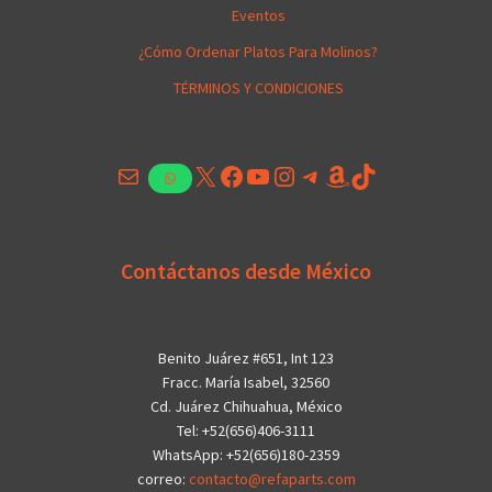
Eventos
¿Cómo Ordenar Platos Para Molinos?
TÉRMINOS Y CONDICIONES
Correo electrónico
X
Facebook
YouTube
Instagram
Telegram
Amazon
TikTok
WhatsApp
Contáctanos desde México
Benito Juárez #651, Int 123
Fracc. María Isabel, 32560
Cd. Juárez Chihuahua, México
Tel: +52(656)406-3111
WhatsApp: +52(656)180-2359
correo:
contacto@refaparts.com